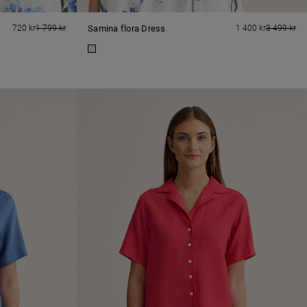
720 kr
1 799 kr
Samina flora Dress
1 400 kr
3 499 kr