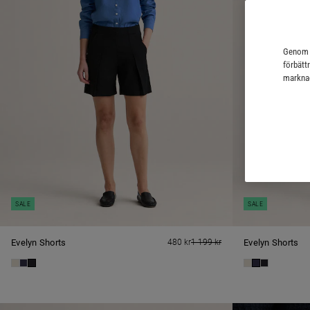
Genom a
förbätt
marknad
SALE
SALE
Evelyn Shorts
480 kr
1 199 kr
Evelyn Shorts