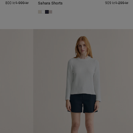
800 kr
1 999 kr
Sahara Shorts
909 kr
1 299 kr