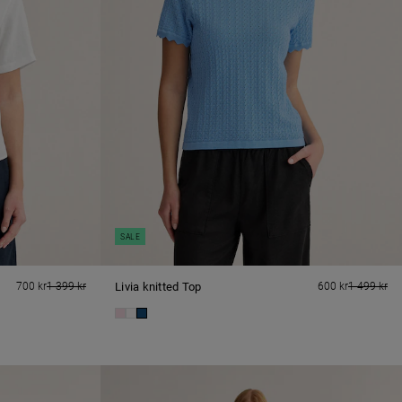
SALE
700 kr
1 399 kr
Livia knitted Top
600 kr
1 499 kr