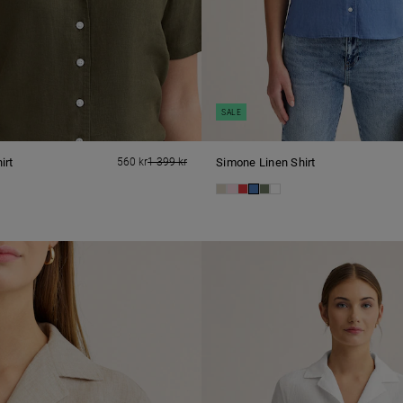
SALE
irt
560 kr
1 399 kr
Simone Linen Shirt