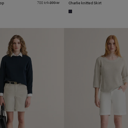
Top
700 kr
1 399 kr
Charlie knitted Skirt