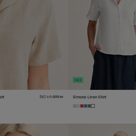
SALE
irt
560 kr
1 399 kr
Simone Linen Shirt