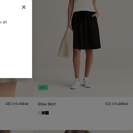
r att
SALE
480 kr
1 199 kr
Elisa Skirt
520 kr
1 299 kr