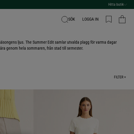
Hitta butik
SÖK
LOGGA IN
av säsongens ljus. The Summer Edit samlar utvalda plagg för varma dagar
ära genom hela sommaren, från stad till semester.
FILTER +