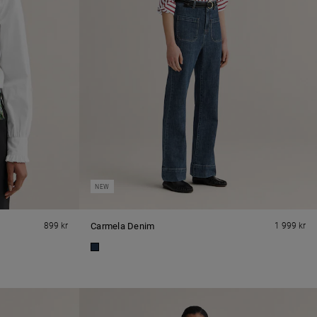
NEW
899 kr
Carmela Denim
1 999 kr