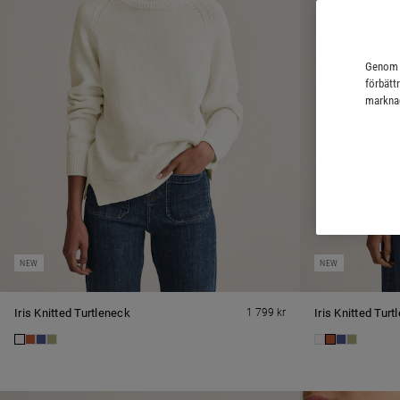
Genom a
förbätt
marknad
NEW
NEW
Iris Knitted Turtleneck
1 799 kr
Iris Knitted Tur