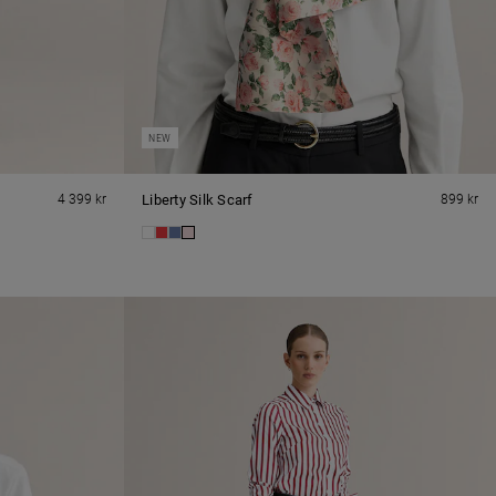
NEW
4 399 kr
Liberty Silk Scarf
899 kr