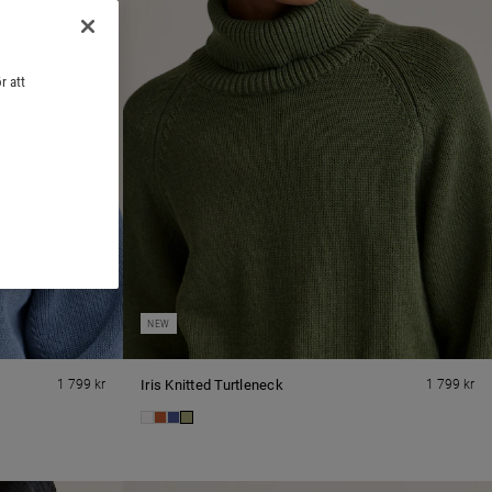
r att
NEW
1 799 kr
Iris Knitted Turtleneck
1 799 kr