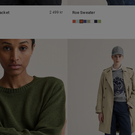
acket
2 499 kr
Roe Sweater