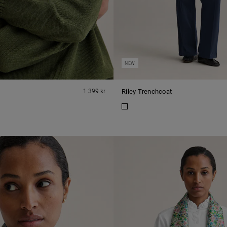
NEW
1 399 kr
Riley Trenchcoat