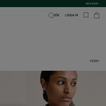
Hitta butik
SÖK
LOGGA IN
FILTER +