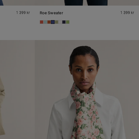
1 399 kr
Roe Sweater
1 399 kr