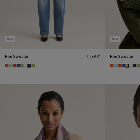
NEW
NEW
Roe Sweater
1 399 kr
Roe Sweater