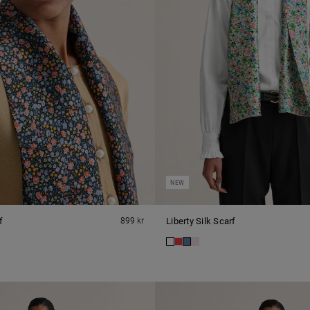
NEW
f
899 kr
Liberty Silk Scarf