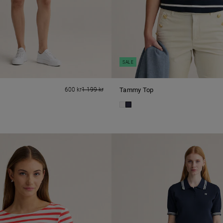
SALE
600 kr
1 199 kr
Tammy Top