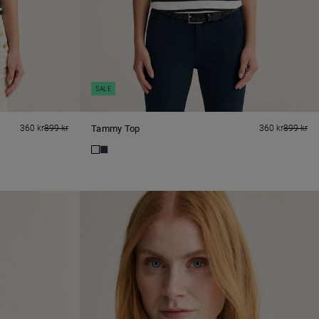
SALE
360 kr
899 kr
Tammy Top
360 kr
899 kr