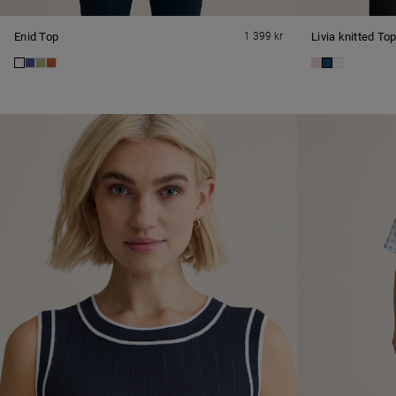
Enid Top
1 399 kr
Livia knitted To