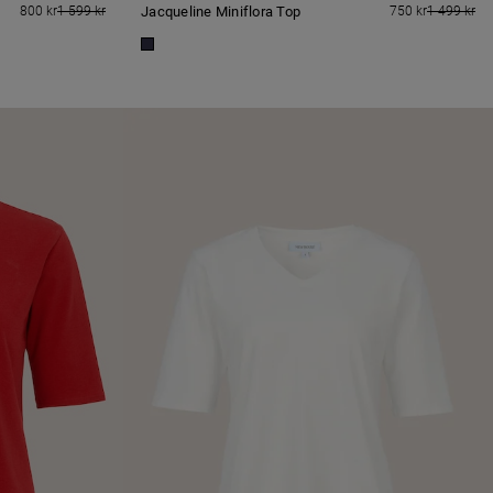
800 kr
1 599 kr
Jacqueline Miniflora Top
750 kr
1 499 kr