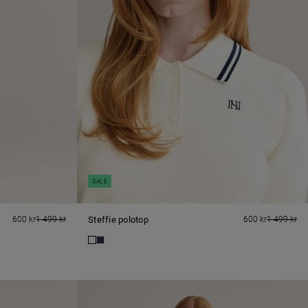
SALE
600 kr
1 499 kr
Steffie polotop
600 kr
1 499 kr