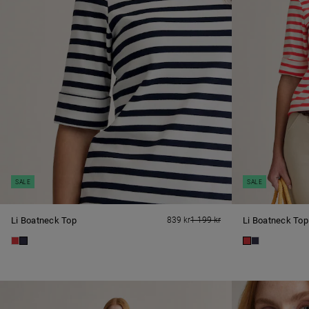
SALE
SALE
Li Boatneck Top
839 kr
1 199 kr
Li Boatneck Top