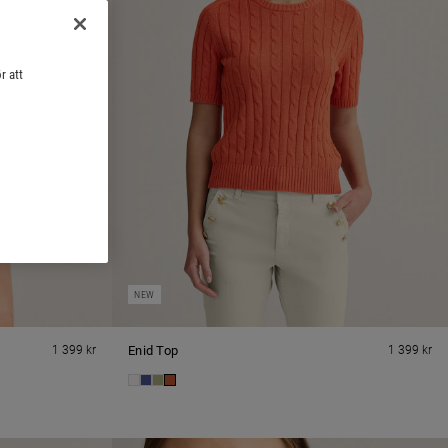
r att
NEW
1 399 kr
Enid Top
1 399 kr