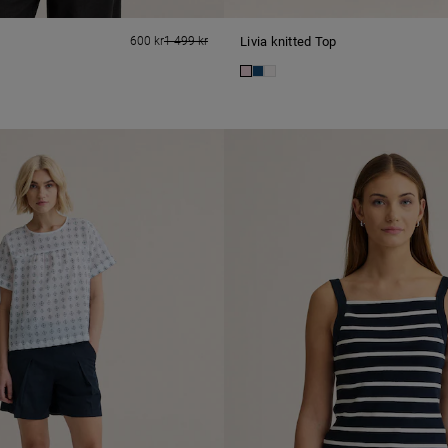
p
600 kr
1 499 kr
Livia knitted Top