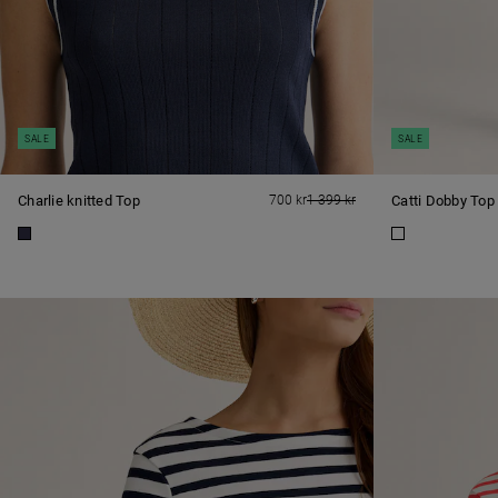
SALE
SALE
Charlie knitted Top
700 kr
1 399 kr
Catti Dobby Top