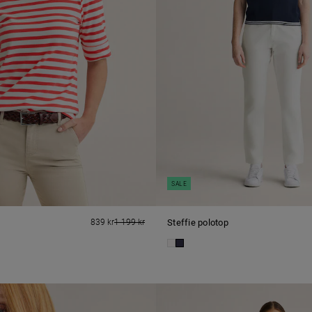
SALE
839 kr
1 199 kr
Steffie polotop