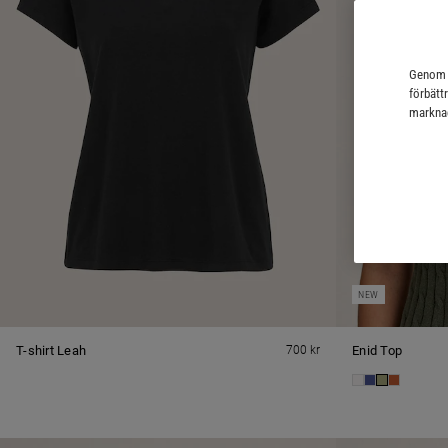
Genom a
förbätt
marknad
NEW
T-shirt Leah
700 kr
Enid Top