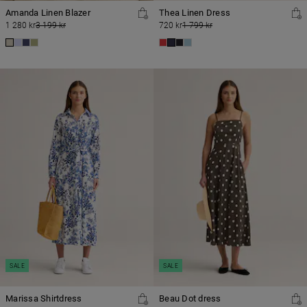
Amanda Linen Blazer
Thea Linen Dress
1 280 kr
3 199 kr
720 kr
1 799 kr
SALE
SALE
Marissa Shirtdress
Beau Dot dress