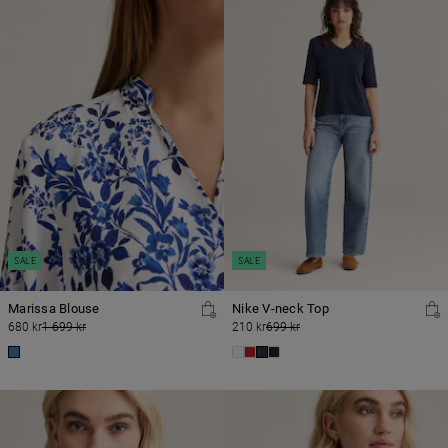
SALE
SALE
Marissa Blouse
Nike V-neck Top
680 kr
1 699 kr
210 kr
699 kr