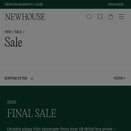
Gå med i vår
kundklubb
för exklusiva erbjudanden
Hitta butik
HEM
SALE
Sale
SORTERA EFTER
FILTER +
SS26
FINAL SALE
Utvalda plagg från säsongen finns kvar till riktigt bra priser –