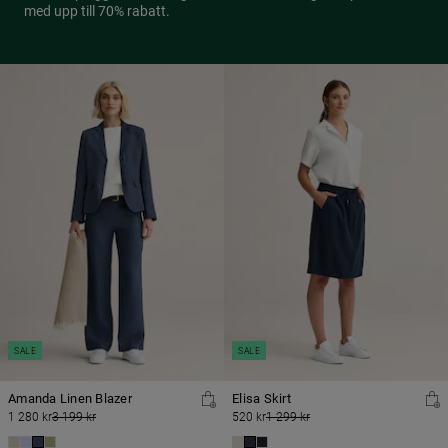
med upp till 70% rabatt.
SALE
SALE
Amanda Linen Blazer
Elisa Skirt
1 280 kr
3 199 kr
520 kr
1 299 kr