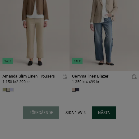
SALE
SALE
Amanda Slim Linen Trousers
Gemma linen Blazer
1 150 kr
2 299 kr
1 350 kr
4 499 kr
FÖREGÅENDE
SIDA 1 AV 5
NÄSTA