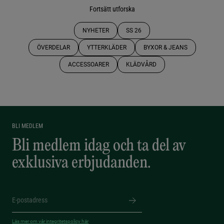
Fortsätt utforska
NYHETER
SS 26
ÖVERDELAR
YTTERKLÄDER
BYXOR & JEANS
ACCESSOARER
KLÄDVÅRD
BLI MEDLEM
Bli medlem idag och ta del av
exklusiva erbjudanden.
Läs mer om vår integritetspolicy här