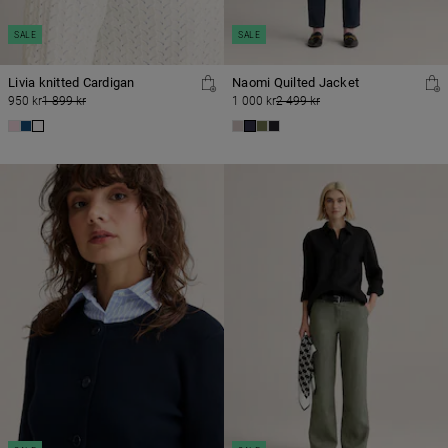
SALE
SALE
Livia knitted Cardigan
Naomi Quilted Jacket
950 kr
1 899 kr
1 000 kr
2 499 kr