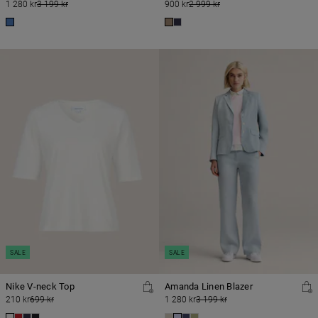
1 280 kr
3 199 kr
900 kr
2 999 kr
SALE
SALE
Nike V-neck Top
Amanda Linen Blazer
210 kr
699 kr
1 280 kr
3 199 kr