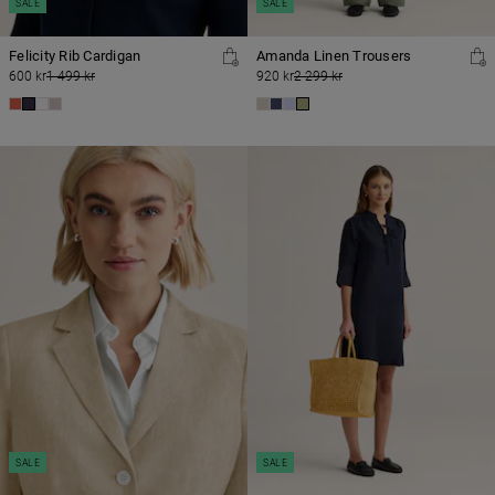
SALE
SALE
Felicity Rib Cardigan
Amanda Linen Trousers
600 kr
1 499 kr
920 kr
2 299 kr
SALE
SALE